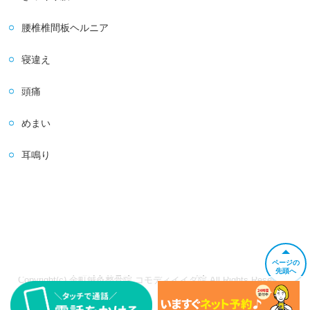
腰椎椎間板ヘルニア
寝違え
頭痛
めまい
耳鳴り
ページの
先頭へ
Copyright(c) 金町鍼灸整骨院 コモディイイダ院 All Rights Reserved.