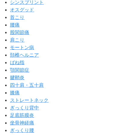
シンスプリント
オスグッド
首こり
腰痛
股関節痛
肩こり
モートン病
頚椎ヘルニア
ばね指
顎関節症
腱鞘炎
四十肩・五十肩
膝痛
ストレートネック
ぎっくり背中
足底筋膜炎
坐骨神経痛
ぎっくり腰