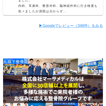
ました。

内科、耳鼻科、整形外科、脳神経外科に行き検査も
色々ましたが原因は分からず…

こちらの院にたどり着きました。

めまいだけではなく体の歪みも見てくださいまし
▶︎Googleでレビュー（348件）をみる
た。

持病や身体的な制限もある事も考慮してくださって
治療を相談しながら決めてくださいました。

ヘッドスパをして頂くとそれまでモヤモヤしている
頭がスッキリします。

骨盤矯正やストレッチも教えてくださるので身体が
整って来ていると感じています。

そして長年治らないと諦めていた左肩の５０肩の治
療をして頂くと数回治療しただけで腕が上がるよう
になり、通院を始めて３ヶ月目の現在は痛みもほと
んどありません。

担当の海寳先生には感謝しかありません。

他の先生方も明るく元気な方ばかりで雰囲気も良い
です♪

そして１階がスーパーで駐車場もあるので仕事帰り