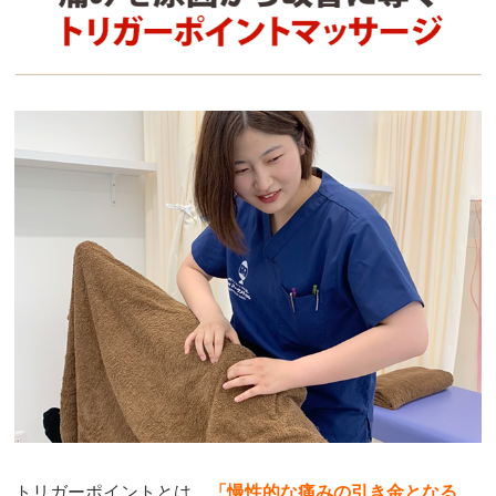
回数券は最初の支払いでは少し高く感じますが、通
う回数によってだとは思うので、将来の自分の体へ
の投資と思って購入し、通い続けてみました。

巻き肩、猫背矯正、ヘッドスパなど、同じ回数券を
利用できるので、一個の悩みが解決したら次の悩み
を、と、通っていたら、明らかに、姿勢が良くな
り、体の調子が良くなっている事が実感できます。
色々な整骨院さんに通ってきましたが、こちらは継
続して通いたいおすすめの整骨院さんです。
hm
6 か月前
膝の痛みで来院しました。

歩くにも支障があり、普段の生活にも影響が出てい
ました。

ホームページで見て職場が近かったため行ったので
すが、体バランス（？？）などいろいろ見てくれ
て、今後の治療方針や症状などを細かく説明してく
トリガーポイントとは、
「
慢性的な痛みの引き金となる