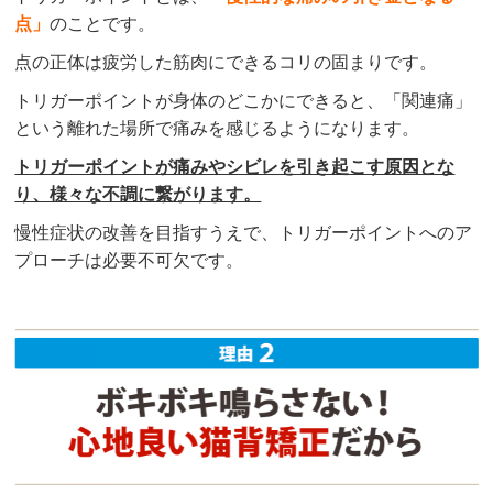
ださいました。

点」
のことです。
数ヶ月通って今ではほぼ普通に歩けるようになりま
した。

点の正体は疲労した筋肉にできるコリの固まりです。
初めて来院した時からするとここまで治るなんて、
トリガーポイントが身体のどこかにできると、「関連痛」
本当に感謝しかありません。

という離れた場所で痛みを感じるようになります。
身体のことにも詳しい先生方たちなので、施術して
もらいながらもいろいろとアドバイスしていただい
トリガーポイントが痛みやシビレを引き起こす原因とな
たり、いろいろと世間話などして楽しい時間＆学び
り、様々な不調に繋がります。
の時間になってます。
慢性症状の改善を目指すうえで、トリガーポイントへのア
プローチは必要不可欠です。
Yuna Y
4 か月前
子供の抱っこからか肩に痛みが出て急遽診てもらっ
てから通い始めました。肩の調子を良くするために
猫背矯正と、産後放置していた骨盤の矯正をしても
らっています。通い始めてまだ日は浅いですが、以
前より肩の状態はマシになったと感じています。矯
正に加えてトリガーポイントのマッサージもしてく