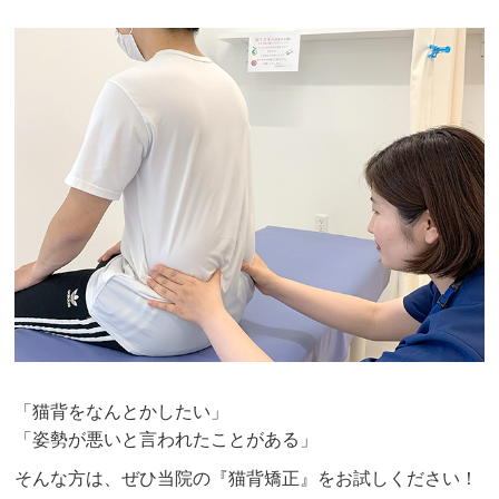
ださるので、その日痛いところや硬いところが解消
されます。

院内の雰囲気も良いですし、都度状態を確認しなが
ら施術してくれるので安心して通えます。また、1
歳の子供を連れて行ってもOKなのが助かります！
Masayuki
3 か月前
腰痛の治療をきっかけとして通院し始めました。

骨盤矯正とEMSの処方を受けております。

腰痛はお陰様で改善傾向です。

院内は明るい雰囲気で挨拶がハキハキされてます
ね。リラックスできるのでいい感じです。
「猫背をなんとかしたい」
クチコミをもっと見る
「姿勢が悪いと言われたことがある」
そんな方は、ぜひ当院の『猫背矯正』をお試しください！