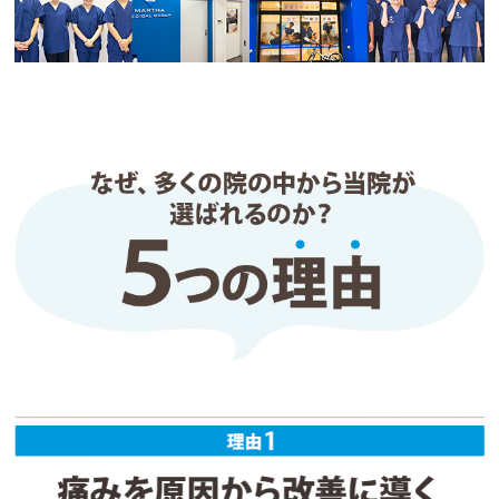
に行っても便利です。

日曜日も診療しているので助かっています。
m
2 か月前
整形外科で右腕の痺れの診断は受けて、しばらく投
薬治療をしておりましたが、ゴルフで右腕の痺れと
痛みが悪化し、日曜日でしたが、急に伺ったにも関
わらず、すぐに対応して頂き助かりました。

診断の結果、猫背、巻き肩が原因との事。元々、巻
き肩に悩んでましたが、痺れにまで出てくるとは思
いもしませんでした。

おかげさまで、数回通った時点で、症状も軽くな
り、トリガーポイント治療も自分には合うので、猫
背矯正も含めて、通院してみることにしました。

こちらの整骨院はどの先生に当たっても、いつもと
同じ治療をしてくれるところが不満にならず、良い
と思います。
