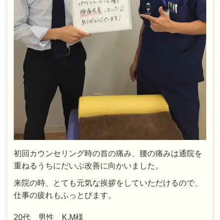
わらず、すぐに対応して頂き助かりました。

診断の結果、猫背、巻き肩が原因との事。元々、巻
き肩に悩んでましたが、痺れにまで出てくるとは思
いもしませんでした。

おかげさまで、数回通った時点で、症状も軽くな
り、トリガーポイント治療も自分には合うので、猫
背矯正も含めて、通院してみることにしました。

こちらの整骨院はどの先生に当たっても、いつもと
同じ治療をしてくれるところが不満にならず、良い
と思います。

回数券は最初の支払いでは少し高く感じますが、通
う回数によってだとは思うので、将来の自分の体へ
の投資と思って購入し、通い続けてみました。

巻き肩、猫背矯正、ヘッドスパなど、同じ回数券を
初回カウンセリング時の首の痛み、腰の痛みは通院を
利用できるので、一個の悩みが解決したら次の悩み
重ねるうちにだいぶ改善に向かいました。
を、と、通っていたら、明らかに、姿勢が良くな
り、体の調子が良くなっている事が実感できます。
来院の時、とても元気な挨拶をしていただけるので、
色々な整骨院さんに通ってきましたが、こちらは継
仕事の疲れもふっとびます。
続して通いたいおすすめの整骨院さんです。
20代 男性 K.M様