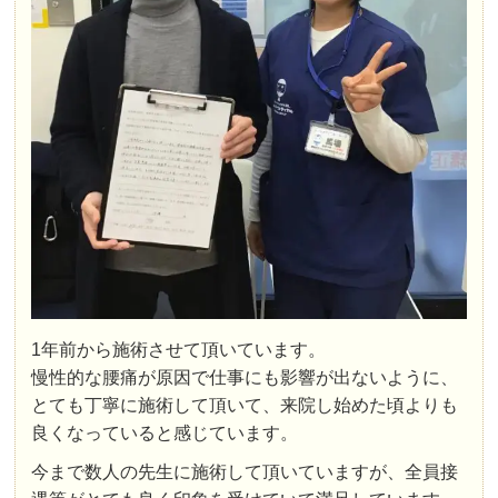
Yuna Y
4 か月前
子供の抱っこからか肩に痛みが出て急遽診てもらっ
てから通い始めました。肩の調子を良くするために
猫背矯正と、産後放置していた骨盤の矯正をしても
らっています。通い始めてまだ日は浅いですが、以
前より肩の状態はマシになったと感じています。矯
正に加えてトリガーポイントのマッサージもしてく
ださるので、その日痛いところや硬いところが解消
されます。

院内の雰囲気も良いですし、都度状態を確認しなが
ら施術してくれるので安心して通えます。また、1
1年前から施術させて頂いています。
歳の子供を連れて行ってもOKなのが助かります！
慢性的な腰痛が原因で仕事にも影響が出ないように、
とても丁寧に施術して頂いて、来院し始めた頃よりも
良くなっていると感じています。
Masayuki
3 か月前
今まで数人の先生に施術して頂いていますが、全員接
腰痛の治療をきっかけとして通院し始めました。
