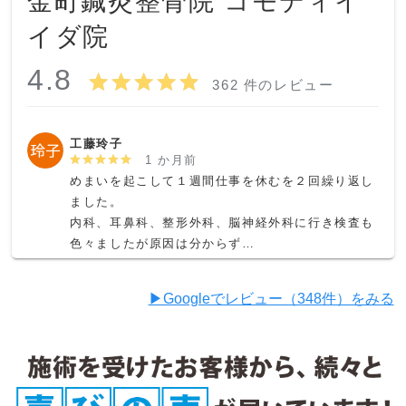
金町鍼灸整骨院 コモディイ
イダ院
4.8
362 件のレビュー
工藤玲子
1 か月前
めまいを起こして１週間仕事を休むを２回繰り返し
ました。

内科、耳鼻科、整形外科、脳神経外科に行き検査も
色々ましたが原因は分からず…

こちらの院にたどり着きました。

めまいだけではなく体の歪みも見てくださいまし
▶︎Googleでレビュー（348件）をみる
た。

持病や身体的な制限もある事も考慮してくださって
治療を相談しながら決めてくださいました。

ヘッドスパをして頂くとそれまでモヤモヤしている
頭がスッキリします。
