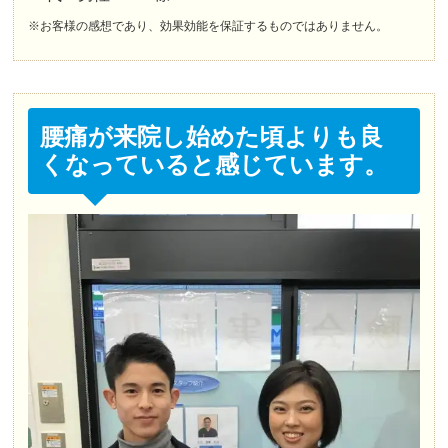
※お客様の感想であり、効果効能を保証するものではありません。
hm
6 か月前
膝の痛みで来院しました。

歩くにも支障があり、普段の生活にも影響が出てい
腰痛が来院し始めた頃よりも良
ました。

ホームページで見て職場が近かったため行ったので
くなっていると感じています。
すが、体バランス（？？）などいろいろ見てくれ
て、今後の治療方針や症状などを細かく説明してく
ださいました。

数ヶ月通って今ではほぼ普通に歩けるようになりま
した。

初めて来院した時からするとここまで治るなんて、
本当に感謝しかありません。

身体のことにも詳しい先生方たちなので、施術して
もらいながらもいろいろとアドバイスしていただい
たり、いろいろと世間話などして楽しい時間＆学び
の時間になってます。