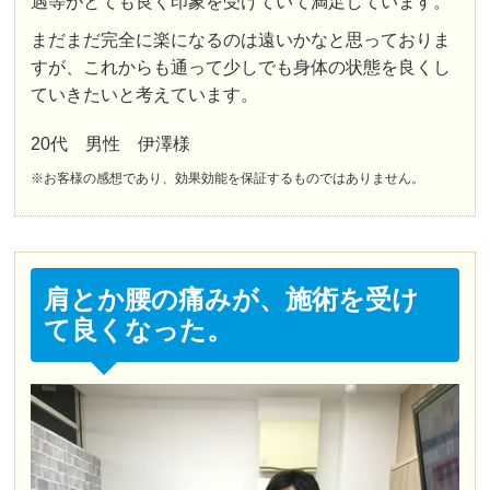
遇等がとても良く印象を受けていて満足しています。
骨盤矯正とEMSの処方を受けております。

腰痛はお陰様で改善傾向です。

まだまだ完全に楽になるのは遠いかなと思っておりま
院内は明るい雰囲気で挨拶がハキハキされてます
すが、これからも通って少しでも身体の状態を良くし
ね。リラックスできるのでいい感じです。
ていきたいと考えています。
20代 男性 伊澤様
クチコミをもっと見る
※お客様の感想であり、効果効能を保証するものではありません。
肩とか腰の痛みが、施術を受け
て良くなった。