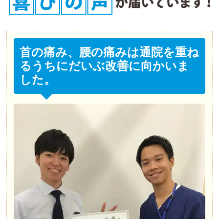
骨盤矯正やストレッチも教えてくださるので身体が
整って来ていると感じています。

そして長年治らないと諦めていた左肩の５０肩の治
療をして頂くと数回治療しただけで腕が上がるよう
になり、通院を始めて３ヶ月目の現在は痛みもほと
首の痛み、腰の痛みは通院を重ね
んどありません。

るうちにだいぶ改善に向かいま
担当の海寳先生には感謝しかありません。

した。
他の先生方も明るく元気な方ばかりで雰囲気も良い
です♪

そして１階がスーパーで駐車場もあるので仕事帰り
に行っても便利です。

日曜日も診療しているので助かっています。
m
2 か月前
整形外科で右腕の痺れの診断は受けて、しばらく投
薬治療をしておりましたが、ゴルフで右腕の痺れと
痛みが悪化し、日曜日でしたが、急に伺ったにも関