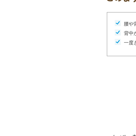
腰や
背中
一度