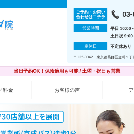
ご予約・お問い
03-
合わせはコチラ
営業時間
平日 10:00～
土日祝 9:00～
定休日
不定休あり
〒125-0042 東京都葛飾区金町１丁
当日予約OK！保険適用も可能 / 土曜・祝日も営業
／料金
お客様の声
ア