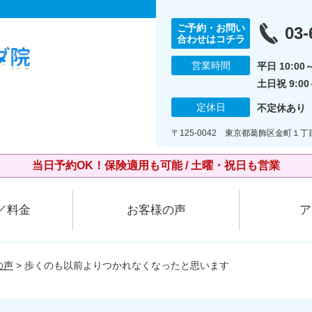
ご予約・お問い
03-
合わせはコチラ
営業時間
平日 10:00～
土日祝 9:00～
定休日
不定休あり
〒125-0042 東京都葛飾区金町１丁
当日予約OK！保険適用も可能 / 土曜・祝日も営業
／料金
お客様の声
ア
の声
> 歩くのも以前よりつかれなくなったと思います