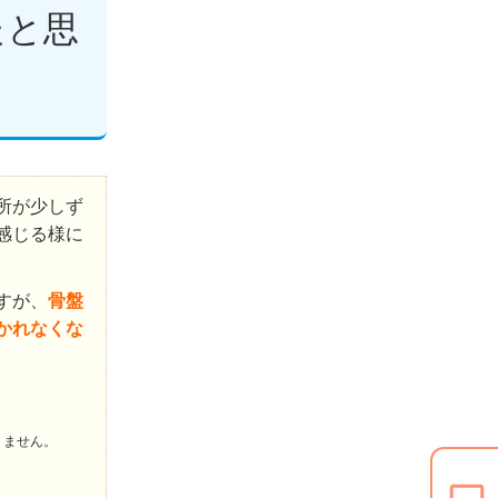
たと思
所が少しず
感じる様に
すが、
骨盤
かれなくな
りません。