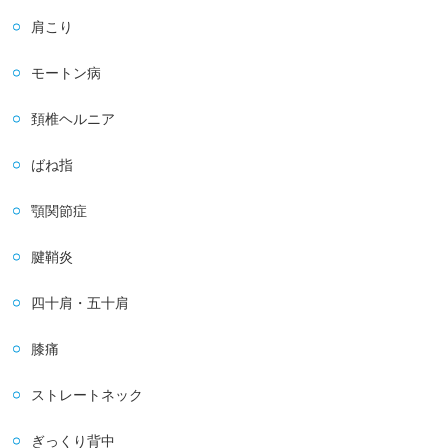
肩こり
モートン病
頚椎ヘルニア
ばね指
顎関節症
腱鞘炎
四十肩・五十肩
膝痛
ストレートネック
ぎっくり背中