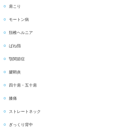
肩こり
モートン病
頚椎ヘルニア
ばね指
顎関節症
腱鞘炎
四十肩・五十肩
膝痛
ストレートネック
ぎっくり背中