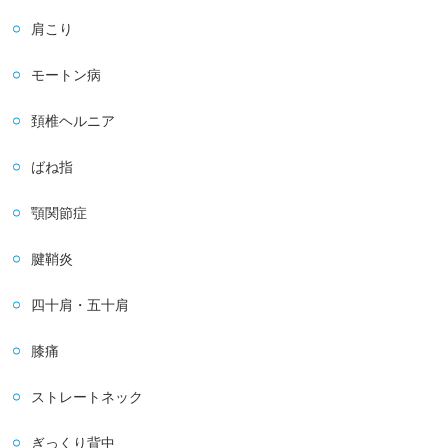
肩こり
モートン病
頚椎ヘルニア
ばね指
顎関節症
腱鞘炎
四十肩・五十肩
膝痛
ストレートネック
ぎっくり背中